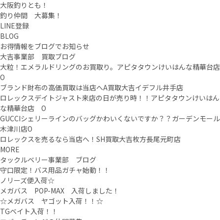
大阪釣りとも！
釣り仲間 大募集！
LINE登録
BLOG
お得情報をブログでお知らせ
大吉事業部 買取ブログ
大粒！エメラルドリングのお買取り。アピタタウンけいはんな精華台店
O
ブランド財布の高価買取は当店へA買取大吉イデフル井手店
ロレックスデイトジャスト来店の日が売り時！！アピタタウンけいはん
な精華台店 O
GUCCIシェリーラインのバッグかわいくないですか？？ガーデンモール
木津川店O
ロレックスを売るなら当店へ！SH買取大吉枚方長尾元町店
MORE
タックルベリー事業部 ブログ
守口限定！バス用品ガチャ始動！！
ノリーズ便入荷☆
メガバス POP-MAX 入荷しました！
☆メガバス ヤゴット入荷！！☆
TGベイト入荷！！