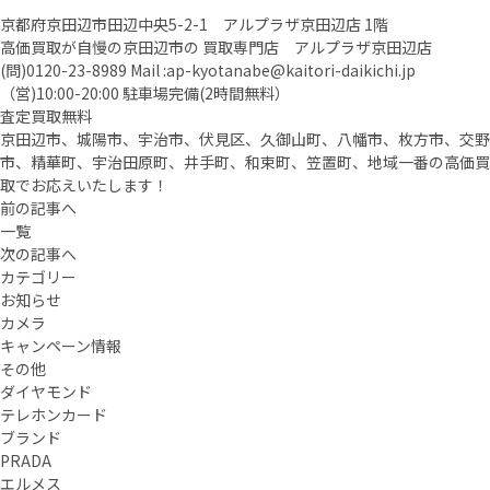
京都府京田辺市田辺中央5-2-1 アルプラザ京田辺店 1階
高価買取が自慢の京田辺市の 買取専門店 アルプラザ京田辺店
(問)
0120-23-8989
Mail :
ap-kyotanabe@kaitori-daikichi.jp
（営)10:00-20:00 駐車場完備(2時間無料）
査定買取無料
京田辺市、城陽市、宇治市、伏見区、久御山町、八幡市、枚方市、交野
市、精華町、宇治田原町、井手町、和束町、笠置町、地域一番の高価買
取でお応えいたします！
前の記事へ
一覧
次の記事へ
カテゴリー
お知らせ
カメラ
キャンペーン情報
その他
ダイヤモンド
テレホンカード
ブランド
PRADA
エルメス