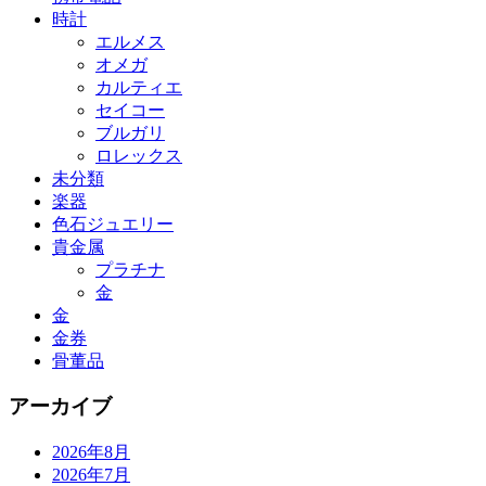
時計
エルメス
オメガ
カルティエ
セイコー
ブルガリ
ロレックス
未分類
楽器
色石ジュエリー
貴金属
プラチナ
金
金
金券
骨董品
アーカイブ
2026年8月
2026年7月