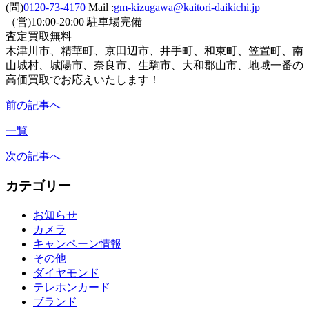
(問)
0120-73-4170
Mail :
gm-kizugawa@kaitori-daikichi.jp
（営)10:00-20:00 駐車場完備
査定買取無料
木津川市、精華町、京田辺市、井手町、和束町、笠置町、南
山城村、城陽市、奈良市、生駒市、大和郡山市、地域一番の
高価買取でお応えいたします！
前の記事へ
一覧
次の記事へ
カテゴリー
お知らせ
カメラ
キャンペーン情報
その他
ダイヤモンド
テレホンカード
ブランド