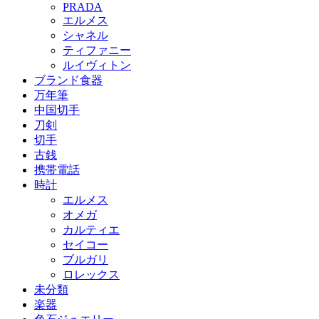
PRADA
エルメス
シャネル
ティファニー
ルイヴィトン
ブランド食器
万年筆
中国切手
刀剣
切手
古銭
携帯電話
時計
エルメス
オメガ
カルティエ
セイコー
ブルガリ
ロレックス
未分類
楽器