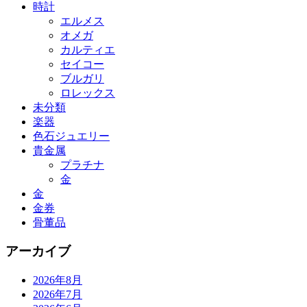
時計
エルメス
オメガ
カルティエ
セイコー
ブルガリ
ロレックス
未分類
楽器
色石ジュエリー
貴金属
プラチナ
金
金
金券
骨董品
アーカイブ
2026年8月
2026年7月