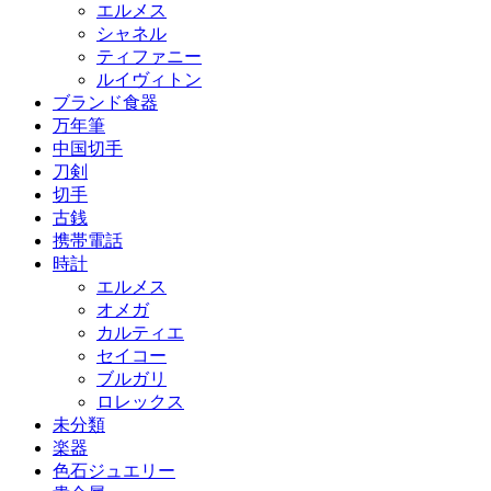
エルメス
シャネル
ティファニー
ルイヴィトン
ブランド食器
万年筆
中国切手
刀剣
切手
古銭
携帯電話
時計
エルメス
オメガ
カルティエ
セイコー
ブルガリ
ロレックス
未分類
楽器
色石ジュエリー