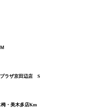
Ｍ
プラザ京田辺店 S
エ栂・美木多店Km