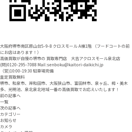
大阪府堺市南区原山台5-9-8 クロスモール A棟1階 （フードコートの前
にお店はあります！）
高価買取が自慢の堺市の 買取専門店 大吉アクロスモール泉北店
(問)
0120-295-7088
Mail :
senboku@kaitori-daikichi.jp
（営)10:00-19:30 駐車場完備
査定買取無料
堺市、和泉市、岸和田市、大阪狭山市、富田林市、泉ヶ丘、栂・美木
多、光明池、泉北泉北地域一番の高価買取でお応えいたします！
前の記事へ
一覧
次の記事へ
カテゴリー
お知らせ
カメラ