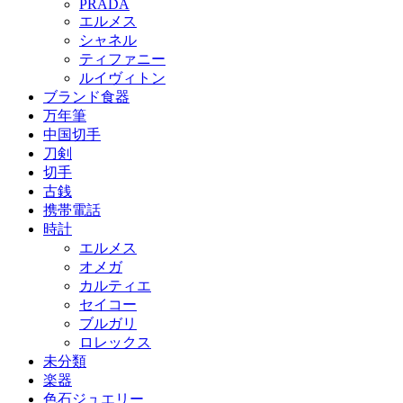
PRADA
エルメス
シャネル
ティファニー
ルイヴィトン
ブランド食器
万年筆
中国切手
刀剣
切手
古銭
携帯電話
時計
エルメス
オメガ
カルティエ
セイコー
ブルガリ
ロレックス
未分類
楽器
色石ジュエリー