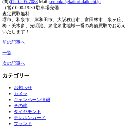
(問)
0120-295-7088
Mail :
senboku@kaitori-daikichi.jp
（営)10:00-19:30 駐車場完備
査定買取無料
堺市、和泉市、岸和田市、大阪狭山市、富田林市、泉ヶ丘、
栂・美木多、光明池、泉北泉北地域一番の高価買取でお応え
いたします！
前の記事へ
一覧
次の記事へ
カテゴリー
お知らせ
カメラ
キャンペーン情報
その他
ダイヤモンド
テレホンカード
ブランド