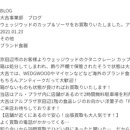
BLOG
大吉事業部 ブログ
ウェッジウッドのカップ＆ソーサをお買取りいたしました。ア
2021.01.23
その他
ブランド食器
京田辺市のお客様よりウェッジウッドのクタニクレーン カップ＆
箱は処分してしまわれ、飾り戸棚で保管されたそうで状態は大
大吉では、WEDGWOODやマイセンなどなど海外のブランド食
もちろんアンティークだって大歓迎！
箱がないものも状態が良ければお買取りいたします！
当店はアル・プラザ内に店舗があるので2時間無料駐車場を利
大吉はアルプラザ京田辺1階の食品レジのお向かい洋菓子の「F
ご来店お待ちしております！
【店舗が近くにあるので安心！出張買取も大人気です！】
よく買取の電話がかかってくる…
知り合いから訪問買取でひどい目にあったと聞いた… だから