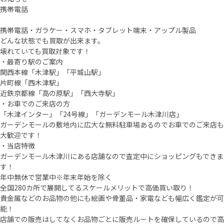
携帯電話
携帯電話・ガラケー・スマホ・タブレット端末・アップル製品
どんな状態でも買取が出来ます。
壊れていても買取対象です！
・最寄り駅のご案内
関西本線「木津駅」「平城山駅」
片町線「西木津駅」
近鉄京都線「高の原駅」「西大寺駅」
・お車でのご来店の方
「木津インター」「24号線」「ガーデンモール木津川店」
ガーデンモールの敷地内に広大な無料駐車場あるのでお車でのご来店も
大歓迎です！
・当店特徴
ガーデンモール木津川にある店舗なので査定中にショッピングもできま
す！
年中無休で営業中※年末年始を除く
全国280カ所で展開してるスケールメリットで高価買い取り！
貴金属などのお品物の他にも絵画や骨董品・家電なども幅広く鑑定が可
能！
店舗での販売はしてなくお品物ごとに販売ルートを確保しているので高