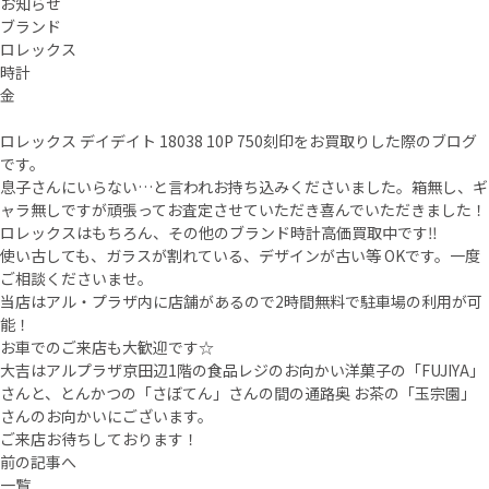
お知らせ
ブランド
ロレックス
時計
金
ロレックス デイデイト 18038 10P 750刻印をお買取りした際のブログ
です。
息子さんにいらない…と言われお持ち込みくださいました。箱無し、ギ
ャラ無しですが頑張ってお査定させていただき喜んでいただきました！
ロレックスはもちろん、その他のブランド時計高価買取中です‼
使い古しても、ガラスが割れている、デザインが古い等 OKです。一度
ご相談くださいませ。
当店はアル・プラザ内に店舗があるので2時間無料で駐車場の利用が可
能！
お車でのご来店も大歓迎です☆
大吉はアルプラザ京田辺1階の食品レジのお向かい洋菓子の「FUJIYA」
さんと、とんかつの「さぼてん」さんの間の通路奥 お茶の「玉宗園」
さんのお向かいにございます。
ご来店お待ちしております！
前の記事へ
一覧