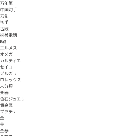
万年筆
中国切手
刀剣
切手
古銭
携帯電話
時計
エルメス
オメガ
カルティエ
セイコー
ブルガリ
ロレックス
未分類
楽器
色石ジュエリー
貴金属
プラチナ
金
金
金券