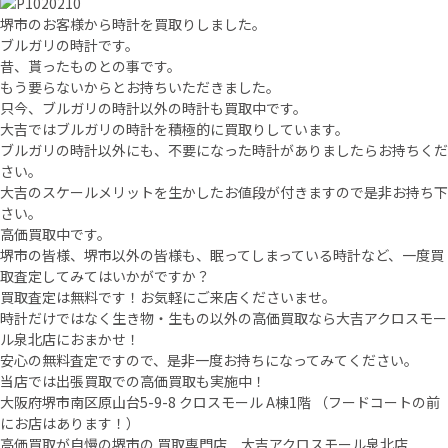
堺市のお客様から時計を買取りしました。
ブルガリの時計です。
昔、貰ったものとの事です。
もう要らないからとお持ちいただきました。
只今、ブルガリの時計以外の時計も買取中です。
大吉ではブルガリの時計を積極的に買取りしています。
ブルガリの時計以外にも、不要になった時計がありましたらお持ちくだ
さい。
大吉のスケールメリットを生かしたお値段が付きますので是非お持ち下
さい。
高価買取中です。
堺市の皆様、堺市以外の皆様も、眠ってしまっている時計など、一度買
取査定してみてはいかがですか？
買取査定は無料です！お気軽にご来店くださいませ。
時計だけではなく生き物・生もの以外の高価買取なら大吉アクロスモー
ル泉北店におまかせ！
安心の無料査定ですので、是非一度お持ちになってみてください。
当店では出張買取での高価買取も実施中！
大阪府堺市南区原山台5-9-8 クロスモール A棟1階 （フードコートの前
にお店はあります！）
高価買取が自慢の堺市の 買取専門店 大吉アクロスモール泉北店