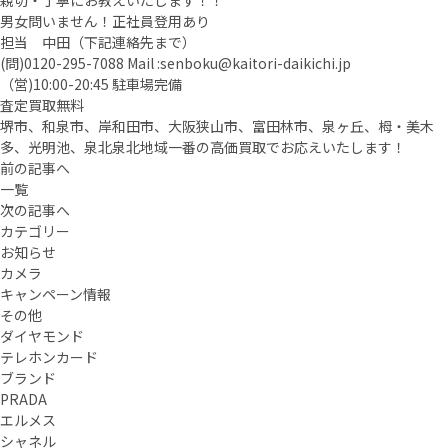
親切・丁寧にお教えいたします！！
男女問いません！正社員登用あり
担当 中田（下記連絡先まで）
(問)
0120-295-7088
Mail :
senboku@kaitori-daikichi.jp
（営)10:00-20:45 駐車場完備
査定買取無料
堺市、和泉市、岸和田市、大阪狭山市、富田林市、泉ヶ丘、栂・美木
多、光明池、泉北泉北地域一番の高価買取でお応えいたします！
前の記事へ
一覧
次の記事へ
カテゴリー
お知らせ
カメラ
キャンペーン情報
その他
ダイヤモンド
テレホンカード
ブランド
PRADA
エルメス
シャネル