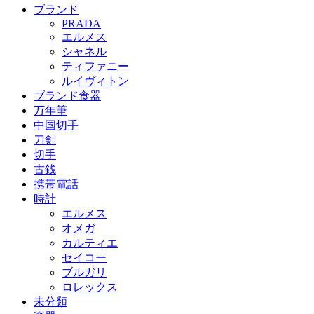
ブランド
PRADA
エルメス
シャネル
ティファニー
ルイヴィトン
ブランド食器
万年筆
中国切手
刀剣
切手
古銭
携帯電話
時計
エルメス
オメガ
カルティエ
セイコー
ブルガリ
ロレックス
未分類