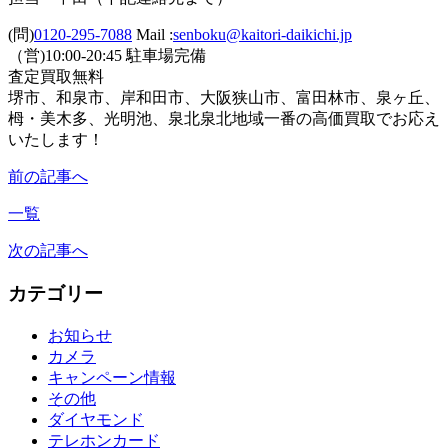
(問)
0120-295-7088
Mail :
senboku@kaitori-daikichi.jp
（営)10:00-20:45 駐車場完備
査定買取無料
堺市、和泉市、岸和田市、大阪狭山市、富田林市、泉ヶ丘、
栂・美木多、光明池、泉北泉北地域一番の高価買取でお応え
いたします！
前の記事へ
一覧
次の記事へ
カテゴリー
お知らせ
カメラ
キャンペーン情報
その他
ダイヤモンド
テレホンカード