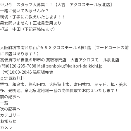
※只今 スタッフ大募集！！【大吉 アクロスモール泉北店】
一緒に働いてみませんか？
親切・丁寧にお教えいたします！！
男女問いません！正社員登用あり
担当 中田（下記連絡先まで）
大阪府堺市南区原山台5-9-8 クロスモール A棟1階 （フードコートの前
にお店はあります！）
高価買取が自慢の堺市の 買取専門店 大吉アクロスモール泉北店
(問)
0120-295-7088
Mail :
senboku@kaitori-daikichi.jp
（営)10:00-20:45 駐車場完備
査定買取無料
堺市、和泉市、岸和田市、大阪狭山市、富田林市、泉ヶ丘、栂・美木
多、光明池、泉北泉北地域一番の高価買取でお応えいたします！
前の記事へ
一覧
次の記事へ
カテゴリー
お知らせ
カメラ