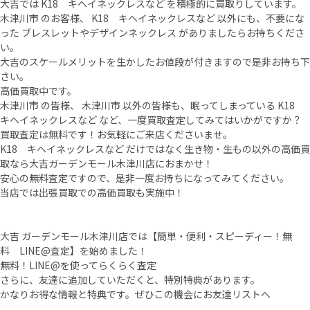
大吉では K18 キヘイネックレスなど を積極的に買取りしています。
木津川市 のお客様、 K18 キヘイネックレスなど 以外にも、不要にな
った ブレスレットやデザインネックレス がありましたらお持ちくださ
い。
大吉のスケールメリットを生かしたお値段が付きますので是非お持ち下
さい。
高価買取中です。
木津川市 の皆様、 木津川市 以外の皆様も、眠ってしまっている K18
キヘイネックレスなど など、一度買取査定してみてはいかがですか？
買取査定は無料です！お気軽にご来店くださいませ。
K18 キヘイネックレスなど だけではなく生き物・生もの以外の高価買
取なら大吉ガーデンモール木津川店におまかせ！
安心の無料査定ですので、是非一度お持ちになってみてください。
当店では出張買取での高価買取も実施中！
大吉 ガーデンモール木津川店では【簡単・便利・スピーディー！無
料 LINE@査定】を始めました！
無料！LINE@を使ってらくらく査定
さらに、友達に追加していただくと、特別特典があります。
かなりお得な情報と特典です。ぜひこの機会にお友達リストへ