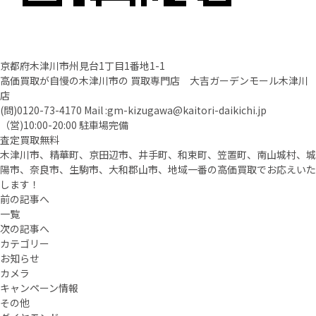
京都府木津川市州見台1丁目1番地1-1
高価買取が自慢の木津川市の 買取専門店 大吉ガーデンモール木津川
店
(問)
0120-73-4170
Mail :
gm-kizugawa@kaitori-daikichi.jp
（営)10:00-20:00 駐車場完備
査定買取無料
木津川市、精華町、京田辺市、井手町、和束町、笠置町、南山城村、城
陽市、奈良市、生駒市、大和郡山市、地域一番の高価買取でお応えいた
します！
前の記事へ
一覧
次の記事へ
カテゴリー
お知らせ
カメラ
キャンペーン情報
その他