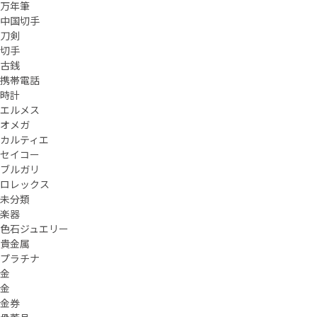
万年筆
中国切手
刀剣
切手
古銭
携帯電話
時計
エルメス
オメガ
カルティエ
セイコー
ブルガリ
ロレックス
未分類
楽器
色石ジュエリー
貴金属
プラチナ
金
金
金券