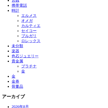
古銭
携帯電話
時計
エルメス
オメガ
カルティエ
セイコー
ブルガリ
ロレックス
未分類
楽器
色石ジュエリー
貴金属
プラチナ
金
金
金券
骨董品
アーカイブ
2026年8月