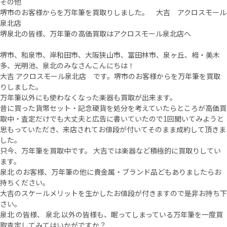
その他
堺市のお客様からを万年筆を買取りしました。 大吉 アクロスモール
泉北店
堺泉北の皆様、万年筆の高価買取はアクロスモール泉北店へ
堺市、和泉市、岸和田市、大阪狭山市、富田林市、泉ヶ丘、栂・美木
多、光明池、泉北のみなさんこんにちは！
大吉 アクロスモール泉北店 です。堺市のお客様からを万年筆を買取
りしました。
万年筆以外にも使わなくなった楽器も買取が出来ます。
昔に買った貨幣セット・記念硬貨を処分を考えていたらところが高価買
取中・査定だけでも大丈夫と広告に書いていたので1回聞いてみようと
思もっていただき、来店されてお値段が付いてそのまま成約して頂きま
した。
只今、万年筆を買取中です。 大吉では楽器など積極的に買取りしてい
ます。
泉北 のお客様、万年筆の他に貴金属・ブランド品どもありましたらお
持ちください。
大吉のスケールメリットを生かしたお値段が付きますので是非お持ち下
さい。
泉北 の皆様、 泉北 以外の皆様も、眠ってしまっている万年筆を一度買
取査定してみてはいかがですか？