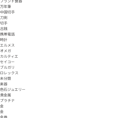
ブランド食器
万年筆
中国切手
刀剣
切手
古銭
携帯電話
時計
エルメス
オメガ
カルティエ
セイコー
ブルガリ
ロレックス
未分類
楽器
色石ジュエリー
貴金属
プラチナ
金
金
金券