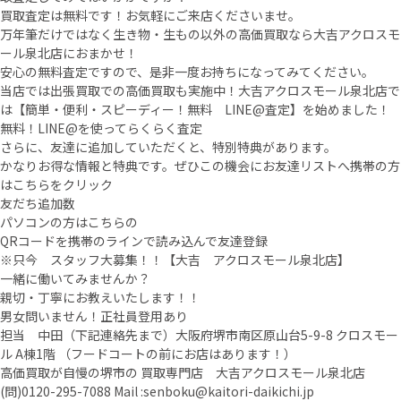
買取査定は無料です！お気軽にご来店くださいませ。
万年筆だけではなく生き物・生もの以外の高価買取なら大吉アクロスモ
ール泉北店におまかせ！
安心の無料査定ですので、是非一度お持ちになってみてください。
当店では出張買取での高価買取も実施中！大吉アクロスモール泉北店で
は【簡単・便利・スピーディー！無料 LINE@査定】を始めました！
無料！LINE@を使ってらくらく査定
さらに、友達に追加していただくと、特別特典があります。
かなりお得な情報と特典です。ぜひこの機会にお友達リストへ携帯の方
はこちらをクリック
友だち追加数
パソコンの方はこちらの
QRコードを携帯のラインで読み込んで友達登録
※只今 スタッフ大募集！！【大吉 アクロスモール泉北店】
一緒に働いてみませんか？
親切・丁寧にお教えいたします！！
男女問いません！正社員登用あり
担当 中田（下記連絡先まで）大阪府堺市南区原山台5-9-8 クロスモー
ル A棟1階 （フードコートの前にお店はあります！）
高価買取が自慢の堺市の 買取専門店 大吉アクロスモール泉北店
(問)0120-295-7088 Mail :senboku@kaitori-daikichi.jp