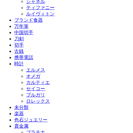
シャネル
ティファニー
ルイヴィトン
ブランド食器
万年筆
中国切手
刀剣
切手
古銭
携帯電話
時計
エルメス
オメガ
カルティエ
セイコー
ブルガリ
ロレックス
未分類
楽器
色石ジュエリー
貴金属
プラチナ