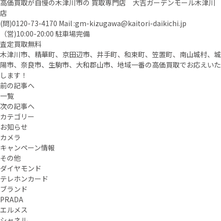
高価買取が自慢の木津川市の 買取専門店 大吉ガーデンモール木津川
店
(問)
0120-73-4170
Mail :
gm-kizugawa@kaitori-daikichi.jp
（営)10:00-20:00 駐車場完備
査定買取無料
木津川市、精華町、京田辺市、井手町、和束町、笠置町、南山城村、城
陽市、奈良市、生駒市、大和郡山市、地域一番の高価買取でお応えいた
します！
前の記事へ
一覧
次の記事へ
カテゴリー
お知らせ
カメラ
キャンペーン情報
その他
ダイヤモンド
テレホンカード
ブランド
PRADA
エルメス
シャネル