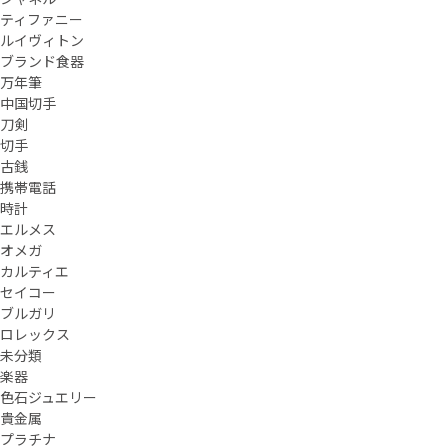
ティファニー
ルイヴィトン
ブランド食器
万年筆
中国切手
刀剣
切手
古銭
携帯電話
時計
エルメス
オメガ
カルティエ
セイコー
ブルガリ
ロレックス
未分類
楽器
色石ジュエリー
貴金属
プラチナ