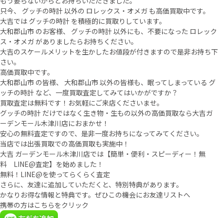
もう要らないからとお持ちいただきました。
只今、 グッチの時計 以外の ロレックス・オメガ も高価買取中です。
大吉では グッチの時計 を積極的に買取りしています。
大和郡山市 のお客様、 グッチの時計 以外にも、不要になった ロレック
ス・オメガ がありましたらお持ちください。
大吉のスケールメリットを生かしたお値段が付きますので是非お持ち下
さい。
高価買取中です。
大和郡山市 の皆様、 大和郡山市 以外の皆様も、眠ってしまっている グ
ッチの時計 など、一度買取査定してみてはいかがですか？
買取査定は無料です！お気軽にご来店くださいませ。
グッチの時計 だけではなく生き物・生もの以外の高価買取なら大吉ガ
ーデンモール木津川店におまかせ！
安心の無料査定ですので、是非一度お持ちになってみてください。
当店では出張買取での高価買取も実施中！
大吉 ガーデンモール木津川店では【簡単・便利・スピーディー！無
料 LINE@査定】を始めました！
無料！LINE@を使ってらくらく査定
さらに、友達に追加していただくと、特別特典があります。
かなりお得な情報と特典です。ぜひこの機会にお友達リストへ
携帯の方はこちらをクリック