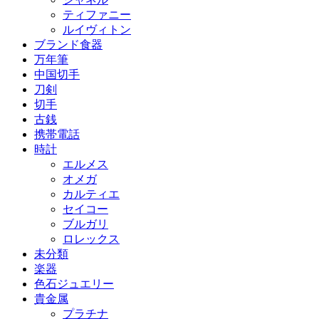
ティファニー
ルイヴィトン
ブランド食器
万年筆
中国切手
刀剣
切手
古銭
携帯電話
時計
エルメス
オメガ
カルティエ
セイコー
ブルガリ
ロレックス
未分類
楽器
色石ジュエリー
貴金属
プラチナ