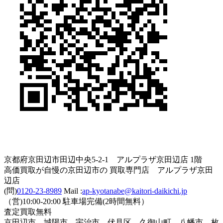
京都府京田辺市田辺中央5-2-1 アルプラザ京田辺店 1階
高価買取が自慢の京田辺市の 買取専門店 アルプラザ京田
辺店
(問)
0120-23-8989
Mail :
ap-kyotanabe@kaitori-daikichi.jp
（営)10:00-20:00 駐車場完備(2時間無料）
査定買取無料
京田辺市、城陽市、宇治市、伏見区、久御山町、八幡市、枚