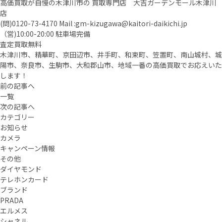
高価買取が自慢の木津川市の 買取専門店 大吉ガーデンモール木津川
店
(問)
0120-73-4170
Mail :
gm-kizugawa@kaitori-daikichi.jp
（営)10:00-20:00 駐車場完備
査定買取無料
木津川市、精華町、京田辺市、井手町、和束町、笠置町、南山城村、城
陽市、奈良市、生駒市、大和郡山市、地域一番の高価買取でお応えいた
します！
前の記事へ
一覧
次の記事へ
カテゴリー
お知らせ
カメラ
キャンペーン情報
その他
ダイヤモンド
テレホンカード
ブランド
PRADA
エルメス
シャネル