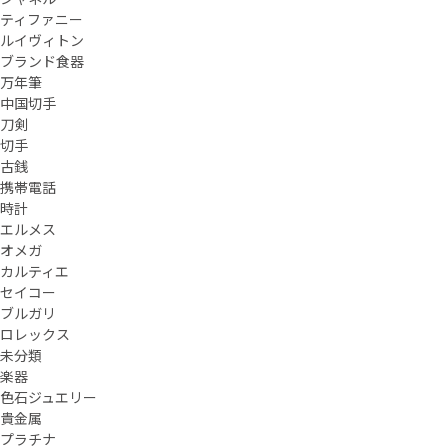
ティファニー
ルイヴィトン
ブランド食器
万年筆
中国切手
刀剣
切手
古銭
携帯電話
時計
エルメス
オメガ
カルティエ
セイコー
ブルガリ
ロレックス
未分類
楽器
色石ジュエリー
貴金属
プラチナ