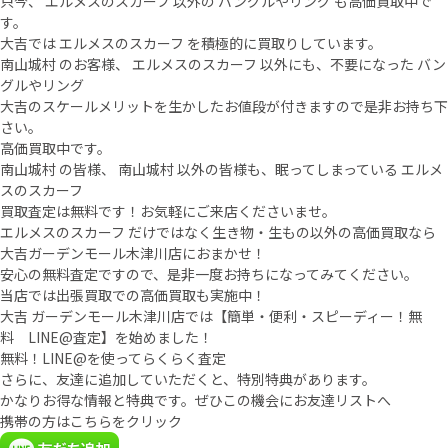
只今、 エルメスのスカーフ 以外の バングルやリング も高価買取中で
す。
大吉では エルメスのスカーフ を積極的に買取りしています。
南山城村 のお客様、 エルメスのスカーフ 以外にも、不要になった バン
グルやリング
大吉のスケールメリットを生かしたお値段が付きますので是非お持ち下
さい。
高価買取中です。
南山城村 の皆様、 南山城村 以外の皆様も、眠ってしまっている エルメ
スのスカーフ
買取査定は無料です！お気軽にご来店くださいませ。
エルメスのスカーフ だけではなく生き物・生もの以外の高価買取なら
大吉ガーデンモール木津川店におまかせ！
安心の無料査定ですので、是非一度お持ちになってみてください。
当店では出張買取での高価買取も実施中！
大吉 ガーデンモール木津川店では【簡単・便利・スピーディー！無
料 LINE@査定】を始めました！
無料！LINE@を使ってらくらく査定
さらに、友達に追加していただくと、特別特典があります。
かなりお得な情報と特典です。ぜひこの機会にお友達リストへ
携帯の方はこちらをクリック