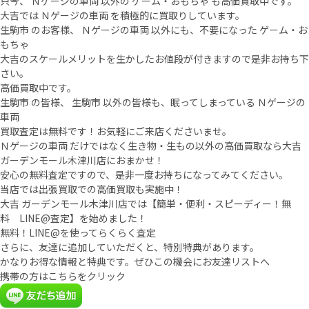
只今、 Ｎゲージの車両 以外の ゲーム・おもちゃ も高価買取中です。
大吉では Ｎゲージの車両 を積極的に買取りしています。
生駒市 のお客様、 Ｎゲージの車両 以外にも、不要になった ゲーム・お
もちゃ
大吉のスケールメリットを生かしたお値段が付きますので是非お持ち下
さい。
高価買取中です。
生駒市 の皆様、 生駒市 以外の皆様も、眠ってしまっている Ｎゲージの
車両
買取査定は無料です！お気軽にご来店くださいませ。
Ｎゲージの車両 だけではなく生き物・生もの以外の高価買取なら大吉
ガーデンモール木津川店におまかせ！
安心の無料査定ですので、是非一度お持ちになってみてください。
当店では出張買取での高価買取も実施中！
大吉 ガーデンモール木津川店では【簡単・便利・スピーディー！無
料 LINE@査定】を始めました！
無料！LINE@を使ってらくらく査定
さらに、友達に追加していただくと、特別特典があります。
かなりお得な情報と特典です。ぜひこの機会にお友達リストへ
携帯の方はこちらをクリック