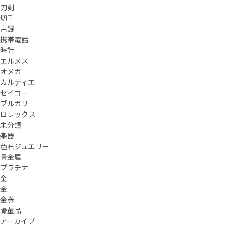
刀剣
切手
古銭
携帯電話
時計
エルメス
オメガ
カルティエ
セイコー
ブルガリ
ロレックス
未分類
楽器
色石ジュエリー
貴金属
プラチナ
金
金
金券
骨董品
アーカイブ