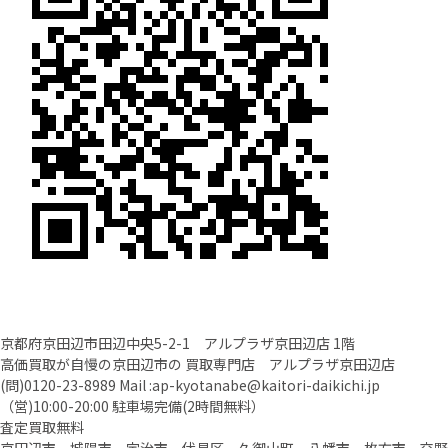
京都府京田辺市田辺中央5-2-1 アルプラザ京田辺店 1階
高価買取が自慢の京田辺市の 買取専門店 アルプラザ京田辺店
(問)
0120-23-8989
Mail :
ap-kyotanabe@kaitori-daikichi.jp
（営)10:00-20:00 駐車場完備(2時間無料）
査定買取無料