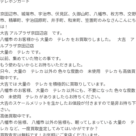
テレホンカード
京田辺市、城陽市、宇治市、伏見区、久御山町、八幡市、枚方市、交野
市、精華町、宇治田原町、井手町、和束町、笠置町のみなさんこんにち
は！
大吉 アルプラザ京田辺店 です。
八幡市 のお客様から 大量の テレカ をお買取りしました。 大吉 ア
ルプラザ京田辺店
大量の テレカ です。
以前、集めていた物との事です。
もう使わないからとお持ちいただきました。
只今、 大量の テレカ 以外の 色々な度数の 未使用 テレカ も高価買
取中です。
大吉では 大量の テレカ を積極的に買取りしています。
八幡市 のお客様、 大量の テレカ 以外にも、不要になった 色々な度数
の 未使用 テレカ がありましたらお持ちください。
大吉のスケールメリットを生かしたお値段が付きますので是非お持ち下
さい。
高価買取中です。
八幡市 の皆様、 八幡市 以外の皆様も、眠ってしまっている 大量の テ
レカ など、一度買取査定してみてはいかがですか？
買取査定は無料です！お気軽にご来店くださいませ。