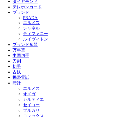
ダイヤモンド
テレホンカード
ブランド
PRADA
エルメス
シャネル
ティファニー
ルイヴィトン
ブランド食器
万年筆
中国切手
刀剣
切手
古銭
携帯電話
時計
エルメス
オメガ
カルティエ
セイコー
ブルガリ
ロレックス