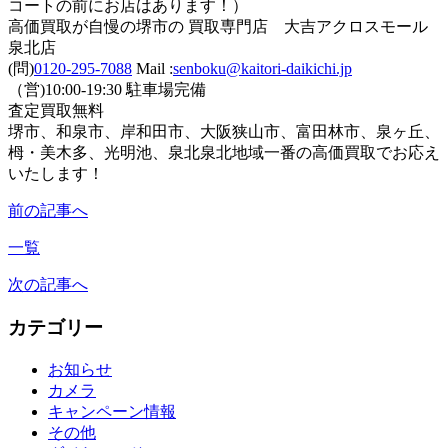
コートの前にお店はあります！）
高価買取が自慢の堺市の 買取専門店 大吉アクロスモール
泉北店
(問)
0120-295-7088
Mail :
senboku@kaitori-daikichi.jp
（営)10:00-19:30 駐車場完備
査定買取無料
堺市、和泉市、岸和田市、大阪狭山市、富田林市、泉ヶ丘、
栂・美木多、光明池、泉北泉北地域一番の高価買取でお応え
いたします！
前の記事へ
一覧
次の記事へ
カテゴリー
お知らせ
カメラ
キャンペーン情報
その他