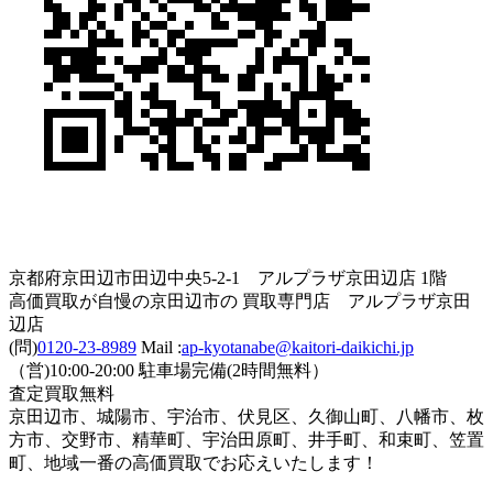
京都府京田辺市田辺中央5-2-1 アルプラザ京田辺店 1階
高価買取が自慢の京田辺市の 買取専門店 アルプラザ京田
辺店
(問)
0120-23-8989
Mail :
ap-kyotanabe@kaitori-daikichi.jp
（営)10:00-20:00 駐車場完備(2時間無料）
査定買取無料
京田辺市、城陽市、宇治市、伏見区、久御山町、八幡市、枚
方市、交野市、精華町、宇治田原町、井手町、和束町、笠置
町、地域一番の高価買取でお応えいたします！