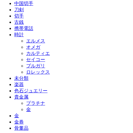
中国切手
刀剣
切手
古銭
携帯電話
時計
エルメス
オメガ
カルティエ
セイコー
ブルガリ
ロレックス
未分類
楽器
色石ジュエリー
貴金属
プラチナ
金
金
金券
骨董品