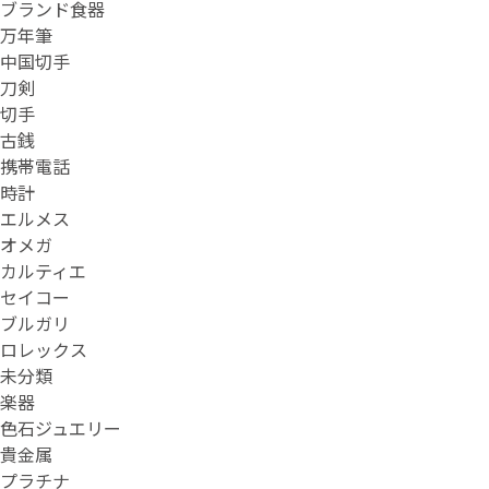
ブランド食器
万年筆
中国切手
刀剣
切手
古銭
携帯電話
時計
エルメス
オメガ
カルティエ
セイコー
ブルガリ
ロレックス
未分類
楽器
色石ジュエリー
貴金属
プラチナ