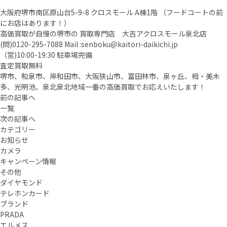
大阪府堺市南区原山台5-9-8 クロスモール A棟1階 （フードコートの前
にお店はあります！）
高価買取が自慢の堺市の 買取専門店 大吉アクロスモール泉北店
(問)
0120-295-7088
Mail :
senboku@kaitori-daikichi.jp
（営)10:00-19:30 駐車場完備
査定買取無料
堺市、和泉市、岸和田市、大阪狭山市、富田林市、泉ヶ丘、栂・美木
多、光明池、泉北泉北地域一番の高価買取でお応えいたします！
前の記事へ
一覧
次の記事へ
カテゴリー
お知らせ
カメラ
キャンペーン情報
その他
ダイヤモンド
テレホンカード
ブランド
PRADA
エルメス