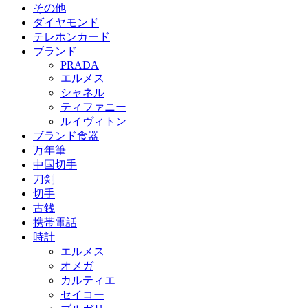
その他
ダイヤモンド
テレホンカード
ブランド
PRADA
エルメス
シャネル
ティファニー
ルイヴィトン
ブランド食器
万年筆
中国切手
刀剣
切手
古銭
携帯電話
時計
エルメス
オメガ
カルティエ
セイコー