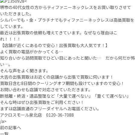
<
堺市の40代女性の方からティファニーネックレスをお買い取りさせて
いただきました。
シルバーでも・金・プラチナでもティファニーネックレスは高価買取を
しています。
最近は出張買取の依頼も増えてきています。なぜなら理由はこ
れ！！！！
【店舗が近くにあるので安心！出張買取も大人気です！】
よく買取の電話がかかってくる…
知り合いから訪問買取でひどい目にあったと聞いた… だから何だか怖
い…。
そんな声をよく聞きます。
大吉の出張買取はお近くの店舗から出張で買取に伺います！
買取日含む8日間のクーリングオフ期間も設けていますので安心！
お問い合わせも店舗で対応させていただきます。
断捨離・終活・遺品整理など「大量で運べない」「重くて運べない」
そんな時はぜひ出張買取をご利用ください！
まずは店舗直通のフリーダイヤルへお電話ください。
アクロスモール泉北店 0120-36-7088
/a>
前の記事へ
一覧