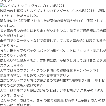
ブランド
城陽市のお客様よりルイヴィトンのモノグラム ブロワM51221をお買取
りさせていただきました。
購入後に1～2度使用されましたが荷物の量が増え使わずに保管されて
いました。
ヌメ革の多少の焼けはありますがシミも少ない美品でご提示額にご納得
いただけました！
未使用でクローゼットなどで保管していてもヌメ革の焼けは起こる場合
があります。
また、旧タイプのバッグはバッグ内部やポケットにベタつき・剥がれが
起こりやすいので
使わない物は整理するか、定期的に使用か風をとおしてあげることをお
ススメします☆
大吉では春のブランド・ブランド時計の買取強化キャンペーン中！
整理する物は、まとめて大吉へお持ち下さい♪
当店はアル・プラザ内に店舗がるので2時間無料駐車場を利用可能！お
車でのご来店も大歓迎です☆
大吉 はアルプラザ京田辺1階 の 食品レジのお向かい 洋菓子の「タカ
ラブネ」さんと
とんかつの「さぼてん」さん の間の通路奥 お茶の「玉宗園」さん のお
向かいにございます。