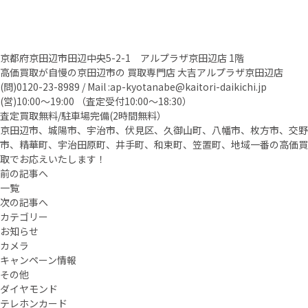
京都府京田辺市田辺中央5-2-1 アルプラザ京田辺店 1階
高価買取が自慢の京田辺市の 買取専門店 大吉アルプラザ京田辺店
(問)0120-23-8989 / Mail :ap-kyotanabe@kaitori-daikichi.jp
(営)10:00～19:00 （査定受付10:00～18:30）
査定買取無料/駐車場完備(2時間無料）
京田辺市、城陽市、宇治市、伏見区、久御山町、八幡市、枚方市、交野
市、精華町、宇治田原町、井手町、和束町、笠置町、地域一番の高価買
取でお応えいたします！
前の記事へ
一覧
次の記事へ
カテゴリー
お知らせ
カメラ
キャンペーン情報
その他
ダイヤモンド
テレホンカード