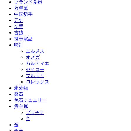
ブランド食器
万年筆
中国切手
刀剣
切手
古銭
携帯電話
時計
エルメス
オメガ
カルティエ
セイコー
ブルガリ
ロレックス
未分類
楽器
色石ジュエリー
貴金属
プラチナ
金
金
金券