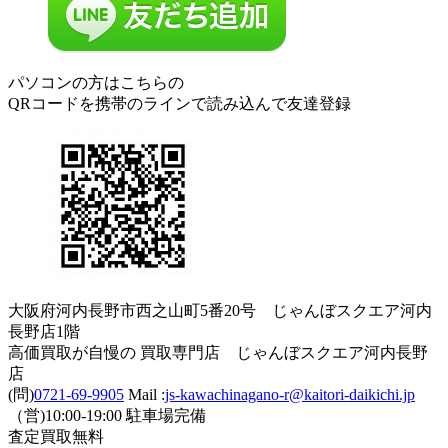
パソコンの方はこちらの
QRコードを携帯のラインで読み込んで友達登録
大阪府河内長野市西之山町5番20号 じゃんぼスクエア河内
長野店1階
高価買取が自慢の 買取専門店 じゃんぼスクエア河内長野
店
(問)
0721-69-9905
Mail :
js-kawachinagano-r@kaitori-daikichi.jp
（営)10:00-19:00 駐車場完備
査定買取無料