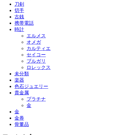
刀剣
切手
古銭
携帯電話
時計
エルメス
オメガ
カルティエ
セイコー
ブルガリ
ロレックス
未分類
楽器
色石ジュエリー
貴金属
プラチナ
金
金
金券
骨董品