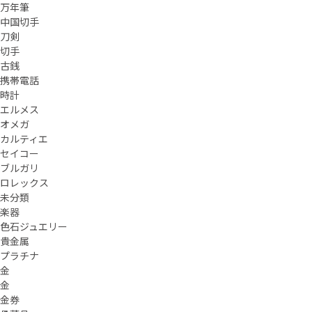
万年筆
中国切手
刀剣
切手
古銭
携帯電話
時計
エルメス
オメガ
カルティエ
セイコー
ブルガリ
ロレックス
未分類
楽器
色石ジュエリー
貴金属
プラチナ
金
金
金券