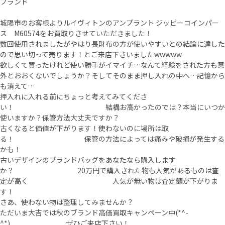
ブランド
城陽市のお客様よりルイヴィトンのアンプラント ジッピーコインパー
ス M60574をお買取りさせていただきました！
数回使用されましたがやはり長財布の方が使いやすいとの結論に達した
ので思い切って売ります！とご来店下さいましたwwwww
欲しくて買ったけれど使い勝手がイマイチ…なんて経験をされた方も意
外とおおくないでしょうか？そしてそのまま押し入れの中へ…記憶から
も消えて…
押入れに入れる前にちょっと考えてみてくださ
い！ 結構お高かったのでは？本当にいつか
使いますか？保管方法大丈夫ですか？
古くなると価値が下がります！使わないのに場所は取
る！ 保管の方法によっては痛みや破損が発生する
かも！
古いデザインのブランドバッグをあなたなら購入します
か？ 20万円で購入された物も人気があるものは査
定が高く 人気が無い物は査定額が下がりま
す！
さあ、使わない物は整理してみませんか？
ただいま大吉では秋のブランド高価買取キャンペーン中(*^-
^*) ぜひご来店下さい！