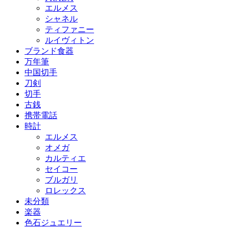
エルメス
シャネル
ティファニー
ルイヴィトン
ブランド食器
万年筆
中国切手
刀剣
切手
古銭
携帯電話
時計
エルメス
オメガ
カルティエ
セイコー
ブルガリ
ロレックス
未分類
楽器
色石ジュエリー