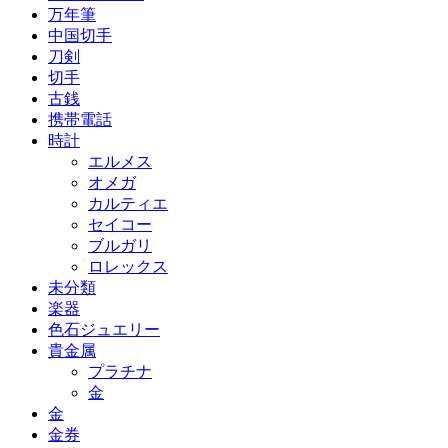
万年筆
中国切手
刀剣
切手
古銭
携帯電話
時計
エルメス
オメガ
カルティエ
セイコー
ブルガリ
ロレックス
未分類
楽器
色石ジュエリー
貴金属
プラチナ
金
金
金券