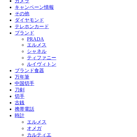
カメラ
キャンペーン情報
その他
ダイヤモンド
テレホンカード
ブランド
PRADA
エルメス
シャネル
ティファニー
ルイヴィトン
ブランド食器
万年筆
中国切手
刀剣
切手
古銭
携帯電話
時計
エルメス
オメガ
カルティエ