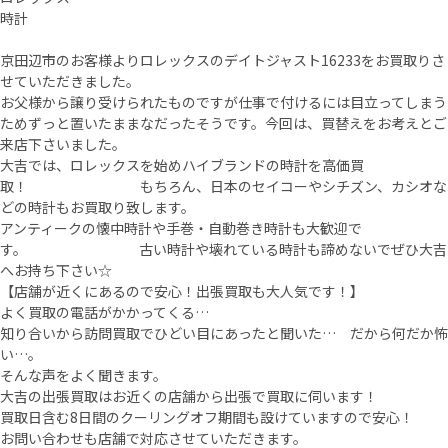
時計
京田辺市のお客様よりロレックスのデイトジャスト16233をお買取りさ
せていただきました。
お父様から譲り受けられたものですが仕事で付けるには目立ってしまう
ためずっと置いたままなだったそうです。今回は、買替えをお考えとご
来店下さいました。
大吉では、ロレックスを始めハイブランドの時計を高価買
取！ もちろん、日本のセイコーやシチズン、カシオな
どの時計もお買取り致します。
アンティークの懐中時計や手巻・自動巻き時計も大歓迎で
す。 古い時計や壊れている時計も諦めないでぜひ大吉
へお持ち下さい☆
【店舗が近くにあるので安心！出張買取も大人気です！】
よく買取の電話がかかってくる…
知り合いから訪問買取でひどい目にあったと聞いた… だから何だか怖
い…。
そんな声をよく聞きます。
大吉の出張買取はお近くの店舗から出張で買取に伺います！
買取日含む8日間のクーリングオフ期間も設けていますので安心！
お問い合わせも店舗で対応させていただきます。