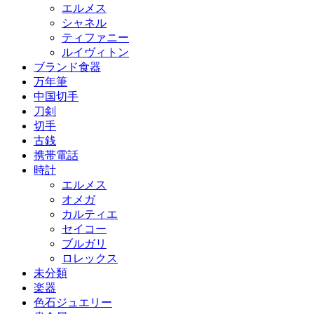
エルメス
シャネル
ティファニー
ルイヴィトン
ブランド食器
万年筆
中国切手
刀剣
切手
古銭
携帯電話
時計
エルメス
オメガ
カルティエ
セイコー
ブルガリ
ロレックス
未分類
楽器
色石ジュエリー