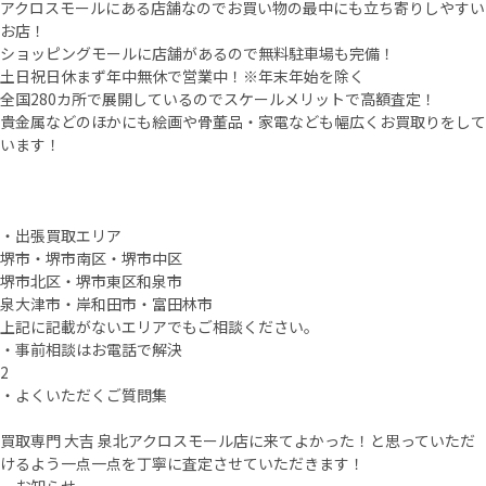
アクロスモールにある店舗なのでお買い物の最中にも立ち寄りしやすい
お店！
ショッピングモールに店舗があるので無料駐車場も完備！
土日祝日休まず年中無休で営業中！※年末年始を除く
全国280カ所で展開しているのでスケールメリットで高額査定！
貴金属などのほかにも絵画や骨董品・家電なども幅広くお買取りをして
います！
・出張買取エリア
堺市・堺市南区・堺市中区
堺市北区・堺市東区和泉市
泉大津市・岸和田市・富田林市
上記に記載がないエリアでもご相談ください。
・事前相談はお電話で解決
2
・よくいただくご質問集
買取専門 大吉 泉北アクロスモール店に来てよかった！と思っていただ
けるよう一点一点を丁寧に査定させていただきます！