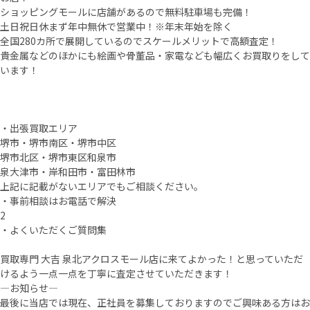
ショッピングモールに店舗があるので無料駐車場も完備！
土日祝日休まず年中無休で営業中！※年末年始を除く
全国280カ所で展開しているのでスケールメリットで高額査定！
貴金属などのほかにも絵画や骨董品・家電なども幅広くお買取りをして
います！
・出張買取エリア
堺市・堺市南区・堺市中区
堺市北区・堺市東区和泉市
泉大津市・岸和田市・富田林市
上記に記載がないエリアでもご相談ください。
・事前相談はお電話で解決
2
・よくいただくご質問集
買取専門 大吉 泉北アクロスモール店に来てよかった！と思っていただ
けるよう一点一点を丁寧に査定させていただきます！
—お知らせ—
最後に当店では現在、正社員を募集しておりますのでご興味ある方はお