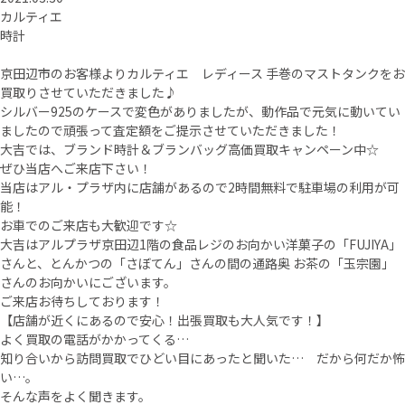
カルティエ
時計
京田辺市のお客様よりカルティエ レディース 手巻のマストタンクをお
買取りさせていただきました♪
シルバー925のケースで変色がありましたが、動作品で元気に動いてい
ましたので頑張って査定額をご提示させていただきました！
大吉では、ブランド時計＆ブランバッグ高価買取キャンペーン中☆
ぜひ当店へご来店下さい！
当店はアル・プラザ内に店舗があるので2時間無料で駐車場の利用が可
能！
お車でのご来店も大歓迎です☆
大吉はアルプラザ京田辺1階の食品レジのお向かい洋菓子の「FUJIYA」
さんと、とんかつの「さぼてん」さんの間の通路奥 お茶の「玉宗園」
さんのお向かいにございます。
ご来店お待ちしております！
【店舗が近くにあるので安心！出張買取も大人気です！】
よく買取の電話がかかってくる…
知り合いから訪問買取でひどい目にあったと聞いた… だから何だか怖
い…。
そんな声をよく聞きます。