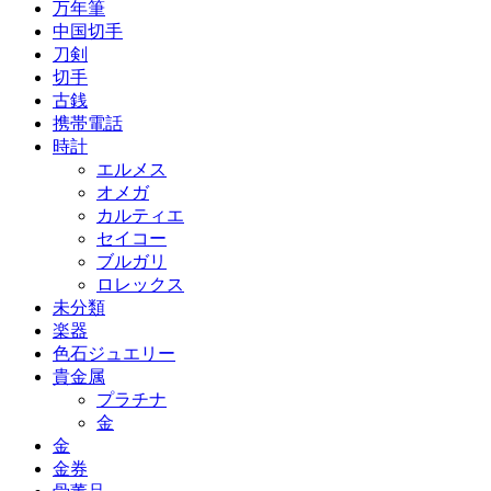
万年筆
中国切手
刀剣
切手
古銭
携帯電話
時計
エルメス
オメガ
カルティエ
セイコー
ブルガリ
ロレックス
未分類
楽器
色石ジュエリー
貴金属
プラチナ
金
金
金券