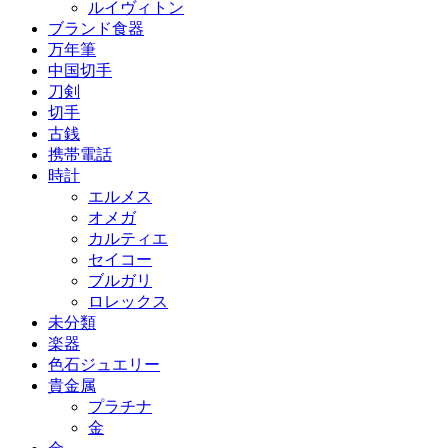
ルイヴィトン
ブランド食器
万年筆
中国切手
刀剣
切手
古銭
携帯電話
時計
エルメス
オメガ
カルティエ
セイコー
ブルガリ
ロレックス
未分類
楽器
色石ジュエリー
貴金属
プラチナ
金