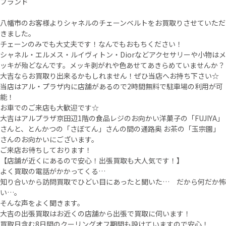
ブランド
八幡市のお客様よりシャネルのチェーンベルトをお買取りさせていただ
きました。
チェーンのみでも大丈夫です！なんでもおもちください！
シャネル・エルメス・ルイヴィトン・Diorなどアクセサリーや小物はメ
ッキが殆どなんです。メッキ剥がれや色あせてあきらめていませんか？
大吉ならお買取り出来るかもしれません！ぜひ当店へお持ち下さい☆
当店はアル・プラザ内に店舗があるので2時間無料で駐車場の利用が可
能！
お車でのご来店も大歓迎です☆
大吉はアルプラザ京田辺1階の食品レジのお向かい洋菓子の「FUJIYA」
さんと、とんかつの「さぼてん」さんの間の通路奥 お茶の「玉宗園」
さんのお向かいにございます。
ご来店お待ちしております！
【店舗が近くにあるので安心！出張買取も大人気です！】
よく買取の電話がかかってくる…
知り合いから訪問買取でひどい目にあったと聞いた… だから何だか怖
い…。
そんな声をよく聞きます。
大吉の出張買取はお近くの店舗から出張で買取に伺います！
買取日含む8日間のクーリングオフ期間も設けていますので安心！