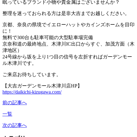
眠っているブランド小物や貴金属はございませんか？
整理を迷っておられる方は是非大吉までお越しください。
京都、奈良の県境でイエローハットやカインズホームを目印
に！
無料で300台も駐車可能の大型駐車場完備
京奈和道の最終地点、木津川IC出口からすぐ、加茂方面（木
津地区）
24号線から坂を上り1つ目の信号を左折すればガーデンモー
ル木津川です。
ご来店お待ちしています。
【大吉ガーデンモール木津川店HP】
https://daikichi-kizugawa.com/
前の記事へ
一覧
次の記事へ