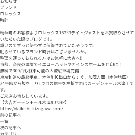
お知らせ
ブランド
ロレックス
時計
精華町のお客様よりロレックス16233デイトジャストをお買取りさせて
いただいた際のブログです。
重いのでずっと使わずに保管されていたそうです。
眠らせているブランド時計はございませんか。
整理を迷っておられる方はお気軽に大吉へ‼
京都、奈良の県境でイエローハットやカインズホームを目印に！
無料で300台も駐車可能の大型駐車場完備
京奈和道の最終地点、木津川IC出口からすぐ、加茂方面（木津地区）
24号線から坂を上り1つ目の信号を左折すればガーデンモール木津川で
す。
ご来店お待ちしています。
【大吉ガーデンモール木津川店HP】
https://daikichi-kizugawa.com/
前の記事へ
一覧
次の記事へ
カテゴリー