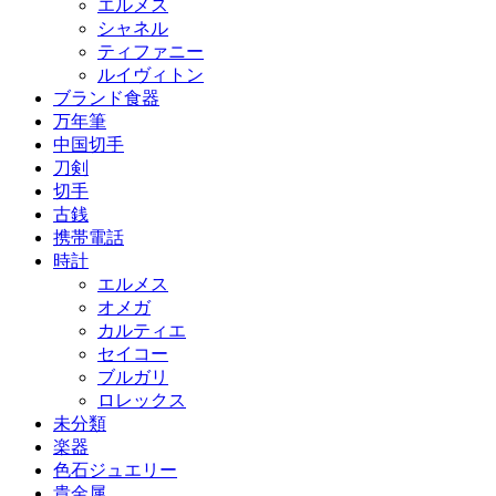
エルメス
シャネル
ティファニー
ルイヴィトン
ブランド食器
万年筆
中国切手
刀剣
切手
古銭
携帯電話
時計
エルメス
オメガ
カルティエ
セイコー
ブルガリ
ロレックス
未分類
楽器
色石ジュエリー
貴金属